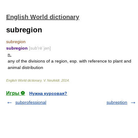
English World dictionary
subregion
subregion
subregion
[sub′rē΄jən]
n.
any of the divisions of a region, esp. with reference to plant and
animal distribution
English World dictionary
.
V. Neufeldt
.
2014
.
Игры ⚽
Нужна курсовая?
subprofessional
subreption