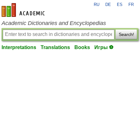
RU
DE
ES
FR
en-academic.com
Academic Dictionaries and Encyclopedias
Search!
Interpretations
Translations
Books
Игры ⚽