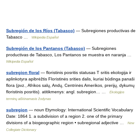
Subregión de los Ríos (Tabasco)
— Subregiones productivas de
Tabasco …
Wikipedia Español
Subregión de los Pantanos (Tabasco)
— Subregiones
productivas de Tabasco, Los Pantanos se muestra en naranja …
Wikipedia Español
subregion floral
— floristinis posritis statusas T sritis ekologija ir
aplinkotyra apibrėžtis Floristinės srities dalis, kuriai būdinga panaši
flora (pvz., Afrikos salų, Andų, Centrinės Amerikos, prerijų, dykumų
floristinis posritis). atitikmenys: angl. subregion… …
Ekologijos
terminų aiškinamasis žodynas
subregion
— noun Etymology: International Scientific Vocabulary
Date: 1864 1. a subdivision of a region 2. one of the primary
divisions of a biogeographic region • subregional adjective …
New
Collegiate Dictionary