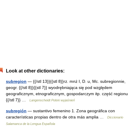
Look at other dictionaries:
subregion
— {{/stl 13}}{{stl 8}}rz. mnż I, D. u, Mc. subregionnie,
geogr. {{/stl 8}}{{stl 7}} wyodrębniająca się pod względem
geograficznym, etnograficznym, gospodarczym itp. część regionu
{{/stl 7}} …
Langenscheidt Polski wyjaśnień
subregión
— sustantivo femenino 1. Zona geográfica con
características propias dentro de otra más amplia …
Diccionario
Salamanca de la Lengua Española